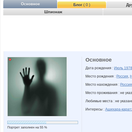
Основное
Блог
( 0 )
Др
Шпионаж
Основное
Дата рождения :
Июль
197
Место рождения :
Россия
,
Н
Место нахождения :
Россия
Место проживания : не ука
Любимые места : не указа
Интересы :
Ашихара-карат
Портрет заполнен на 55 %