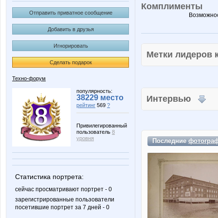
Комплименты
Отправить приватное сообщение
Возможнос
Добавить в друзья
Игнорировать
Метки лидеров
Сделать подарок
Техно-форум
популярность:
38229 место
Интервью
рейтинг
569
?
Привилегированный
пользователь
8
уровня
Последние
фотогра
Статистика портрета:
сейчас просматривают портрет - 0
зарегистрированные пользователи
посетившие портрет за 7 дней - 0